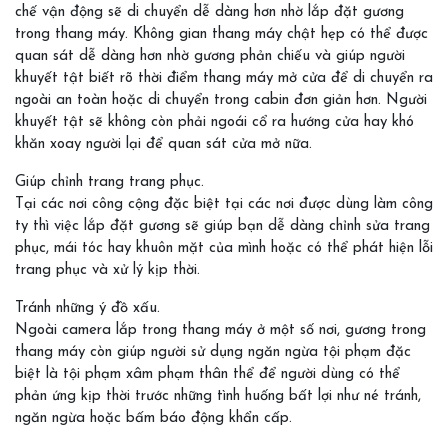
chế vận động sẽ di chuyển dễ dàng hơn nhờ lắp đặt gương
trong thang máy. Không gian thang máy chật hẹp có thể được
quan sát dễ dàng hơn nhờ gương phản chiếu và giúp người
khuyết tật biết rõ thời điểm thang máy mở cửa để di chuyển ra
ngoài an toàn hoặc di chuyển trong cabin đơn giản hơn. Người
khuyết tật sẽ không còn phải ngoái cổ ra hướng cửa hay khó
khăn xoay người lại để quan sát cửa mở nữa.
Giúp chỉnh trang trang phục.
Tại các nơi công cộng đặc biệt tại các nơi được dùng làm công
ty thì việc lắp đặt gương sẽ giúp bạn dễ dàng chỉnh sửa trang
phục, mái tóc hay khuôn mặt của mình hoặc có thể phát hiện lỗi
trang phục và xử lý kịp thời.
Tránh những ý đồ xấu.
Ngoài camera lắp trong thang máy ở một số nơi, gương trong
thang máy còn giúp người sử dụng ngăn ngừa tội phạm đặc
biệt là tội phạm xâm phạm thân thể để người dùng có thể
phản ứng kịp thời trước những tình huống bất lợi như né tránh,
ngăn ngừa hoặc bấm báo động khẩn cấp.