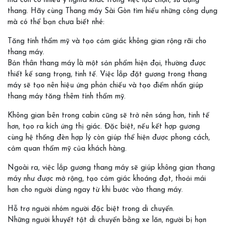
mà còn có nhiều ý nghĩa khác trong việc lựa chọn, sử dụng
thang. Hãy cùng Thang máy Sài Gòn tìm hiểu những công dụng
mà có thể bạn chưa biết nhé:
Tăng tính thẩm mỹ và tạo cảm giác không gian rộng rãi cho
thang máy.
Bản thân thang máy là một sản phẩm hiện đại, thường được
thiết kế sang trọng, tinh tế. Việc lắp đặt gương trong thang
máy sẽ tạo nên hiệu ứng phản chiếu và tạo điểm nhấn giúp
thang máy tăng thêm tính thẩm mỹ.
Không gian bên trong cabin cũng sẽ trở nên sáng hơn, tinh tế
hơn, tạo ra kích ứng thị giác. Đặc biệt, nếu kết hợp gương
cùng hệ thống đèn hợp lý còn giúp thể hiện được phong cách,
cảm quan thẩm mỹ của khách hàng.
Ngoài ra, việc lắp gương thang máy sẽ giúp không gian thang
máy như được mở rộng, tạo cảm giác khoáng đạt, thoải mái
hơn cho người dùng ngay từ khi bước vào thang máy.
Hỗ trợ người nhóm người đặc biệt trong di chuyển.
Những người khuyết tật di chuyển bằng xe lăn, người bị hạn