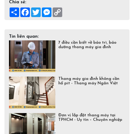
Chia sẻ:
Share
Facebook
Twitter
Messenger
Copy
Link
Tin liên quan:
7 điều cần biết về bảo trì, bảo
dưỡng thang máy gia đình
Thang máy gia đình không cần
hố pit - Thang máy Ngân Việt
Đơn vị lắp đặt thang máy tại
TPHCM - Uy tín – Chuyên nghiệp