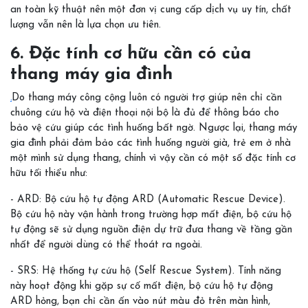
an toàn kỹ thuật nên một đơn vị cung cấp dịch vụ uy tín, chất
lượng vẫn nên là lựa chọn ưu tiên.
6. Đặc tính cơ hữu cần có của
thang máy gia đình
.
Do thang máy công cộng luôn có người trợ giúp nên chỉ cần
chuông cứu hộ và điện thoại nội bộ là đủ để thông báo cho
bảo vệ cứu giúp các tình huống bất ngờ. Ngược lại, thang máy
gia đình phải đảm bảo các tình huống người già, trẻ em ở nhà
một mình sử dụng thang, chính vì vậy cần có một số đặc tính cơ
hữu tối thiểu như:
- ARD: Bộ cứu hộ tự động ARD (Automatic Rescue Device).
Bộ cứu hộ này vận hành trong trường hợp mất điện, bộ cứu hộ
tự động sẽ sử dụng nguồn điện dự trữ đưa thang về tầng gần
nhất để người dùng có thể thoát ra ngoài.
- SRS: Hệ thống tự cứu hộ (Self Rescue System). Tính năng
này hoạt động khi gặp sự cố mất điện, bộ cứu hộ tự động
ARD hỏng, bạn chỉ cần ấn vào nút màu đỏ trên màn hình,