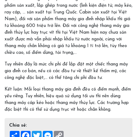
phẩm sản xuất, lắp ghép trong nước (linh kiện điện tử, máy kéo,
ray cáp, ... sản xuất tại Trung Quốc. Cabin sản xuất tại Việt
Nam), đối với sản phẩm thang máy gia đình nhập khẩu thì giá
từ khoảng 600 triệu trở lên. Đối với công nghệ thang máy gia
đình thủy lực hay trục vít thì tại Việt Nam hiện nay chưa sản
xuất được mà vẫn phải nhập khẩu từ nước ngoài, cùng với
thang máy chân không có giá từ khoảng 1 tỉ trở lên, tùy theo
chiều cao, số điểm dừng, tải trọng,…
Tuy nhiên đây là mức chi phí để lắp đặt một chiếc thang máy
gia đình cơ bản, nếu có các đầu tư về thiết kế thẩm mỹ, các
công nghệ đặc biệt,... có thể tăng chi phí đầu tư.
Kết luận: Mỗi loại thang máy gia đình đều có điểm mạnh, điểm
yếu riêng. Tuy nhiên, hiệu quả sử dụng tối ưu thì nên dùng
thang máy cáp kéo hoặc thang máy thủy lực. Các trường hợp
đặc biệt thì có thể sử dụng trục vít hoặc chân không.
Chia sẻ:
Share
Facebook
Twitter
Messenger
Copy