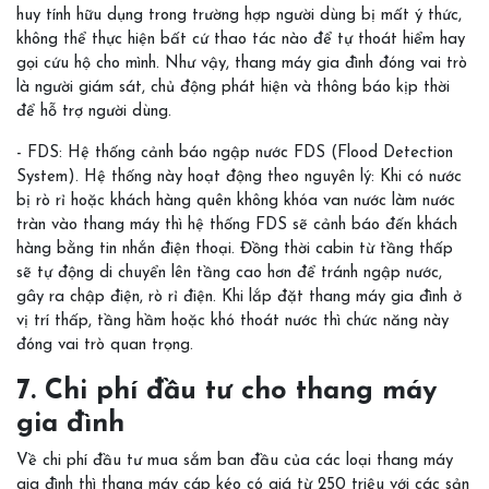
huy tính hữu dụng trong trường hợp người dùng bị mất ý thức,
không thể thực hiện bất cứ thao tác nào để tự thoát hiểm hay
gọi cứu hộ cho mình. Như vậy, thang máy gia đình đóng vai trò
là người giám sát, chủ động phát hiện và thông báo kịp thời
để hỗ trợ người dùng.
- FDS: Hệ thống cảnh báo ngập nước FDS (Flood Detection
System). Hệ thống này hoạt động theo nguyên lý: Khi có nước
bị rò rỉ hoặc khách hàng quên không khóa van nước làm nước
tràn vào thang máy thì hệ thống FDS sẽ cảnh báo đến khách
hàng bằng tin nhắn điện thoại. Đồng thời cabin từ tầng thấp
sẽ tự động di chuyển lên tầng cao hơn để tránh ngập nước,
gây ra chập điện, rò rỉ điện. Khi lắp đặt thang máy gia đình ở
vị trí thấp, tầng hầm hoặc khó thoát nước thì chức năng này
đóng vai trò quan trọng.
7. Chi phí đầu tư cho thang máy
gia đình
Về chi phí đầu tư mua sắm ban đầu của các loại thang máy
gia đình thì thang máy cáp kéo có giá từ 250 triệu với các sản