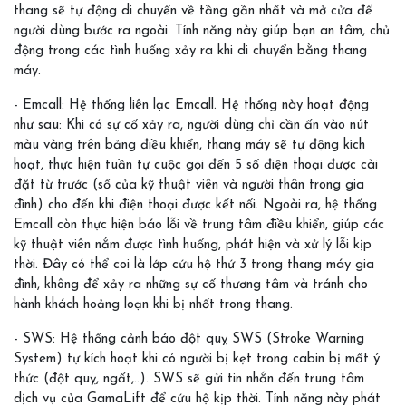
thang sẽ tự động di chuyển về tầng gần nhất và mở cửa để
người dùng bước ra ngoài. Tính năng này giúp bạn an tâm, chủ
động trong các tình huống xảy ra khi di chuyển bằng thang
máy.
- Emcall: Hệ thống liên lạc Emcall. Hệ thống này hoạt động
như sau: Khi có sự cố xảy ra, người dùng chỉ cần ấn vào nút
màu vàng trên bảng điều khiển, thang máy sẽ tự động kích
hoạt, thực hiện tuần tự cuộc gọi đến 5 số điện thoại được cài
đặt từ trước (số của kỹ thuật viên và người thân trong gia
đình) cho đến khi điện thoại được kết nối. Ngoài ra, hệ thống
Emcall còn thực hiện báo lỗi về trung tâm điều khiển, giúp các
kỹ thuật viên nắm được tình huống, phát hiện và xử lý lỗi kịp
thời. Đây có thể coi là lớp cứu hộ thứ 3 trong thang máy gia
đình, không để xảy ra những sự cố thương tâm và tránh cho
hành khách hoảng loạn khi bị nhốt trong thang.
- SWS: Hệ thống cảnh báo đột quỵ SWS (Stroke Warning
System) tự kích hoạt khi có người bị kẹt trong cabin bị mất ý
thức (đột quỵ, ngất,..). SWS sẽ gửi tin nhắn đến trung tâm
dịch vụ của GamaLift để cứu hộ kịp thời. Tính năng này phát