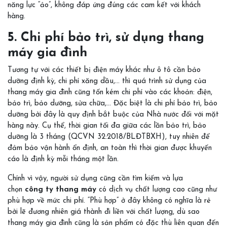
năng lực “ảo”, không đáp ứng đúng các cam kết với khách
hàng.
5. Chi phí bảo trì, sử dụng thang
máy gia đình
Tương tự với các thiết bị điện máy khác như ô tô cần bảo
dưỡng định kỳ, chi phí xăng dầu,… thì quá trình sử dụng của
thang máy gia đình cũng tốn kém chi phí vào các khoản: điện,
bảo trì, bảo dưỡng, sửa chữa,… Đặc biệt là chi phí bảo trì, bảo
dưỡng bởi đây là quy định bắt buộc của Nhà nước đối với mặt
hàng này. Cụ thể, thời gian tối đa giữa các lần bảo trì, bảo
dưỡng là 3 tháng (QCVN 32:2018/BLĐTBXH), tuy nhiên để
đảm bảo vận hành ổn định, an toàn thì thời gian được khuyến
cáo là định kỳ mỗi tháng một lần.
Chính vì vậy, người sử dụng cũng cần tìm kiếm và lựa
chọn
công ty thang máy
có dịch vụ chất lượng cao cũng như
phù hợp về mức chi phí. “Phù hợp” ở đây không có nghĩa là rẻ
bởi lẽ đương nhiên giá thành đi liền với chất lượng, dù sao
thang máy gia đình cũng là sản phẩm có đặc thù liên quan đến