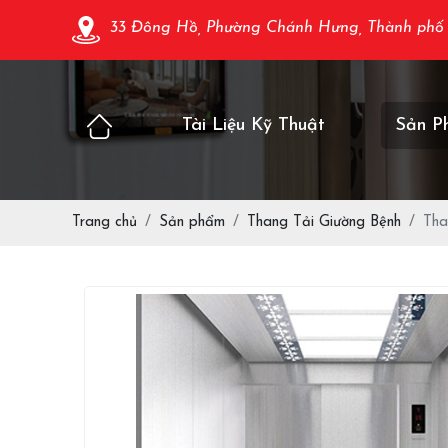
33 Đông Hồ, Phường Chánh Hưng, Thành phố
Tài Liệu Kỹ Thuật
Sản P
Trang chủ
Sản phẩm
Thang Tải Giường Bệnh
Tha