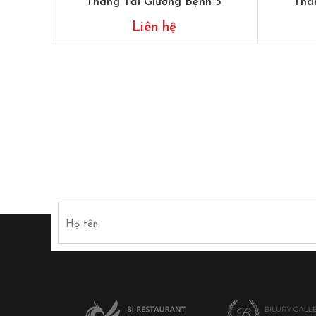
Thang Tải Giường Bệnh 5
Tha
Liên hệ
Họ tên