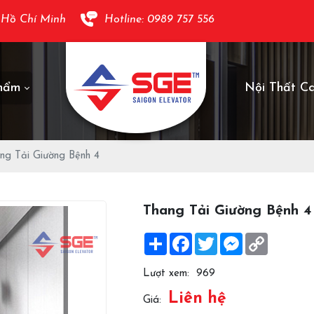
 Hồ Chí Minh
Hotline: 0989 757 556
hẩm
Nội Thất C
ng Tải Giường Bệnh 4
Thang Tải Giường Bệnh 4
Share
Facebook
Twitter
Messenger
Copy
Link
Lượt xem:
969
Liên hệ
Giá: